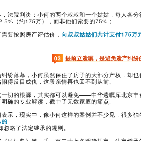
。
2.5%（约175万），而非他们索要的75%；
何需要按照房产评估价，
向叔叔姑姑们共计支付175万
。
0
3
提前立遗嘱，是避免遗产纠纷
姑闹得反目成仇，这段亲情再也回不到从前。
了明确的专业解读，戳中了无数家庭的痛点。
朝表示，现实中，像小何这样的案例并不少见，很多独
己的
，却忽略了法定继承的规则。