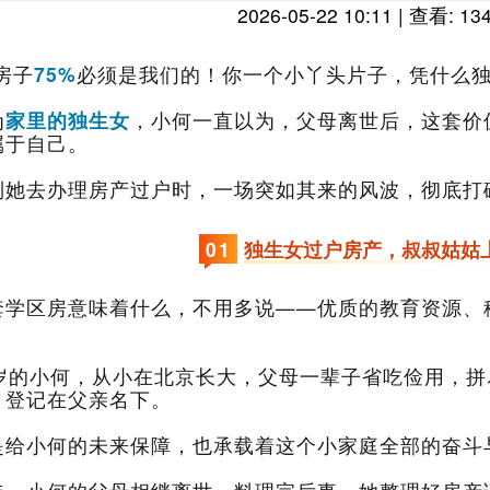
2026-05-22 10:11 | 查看: 13
言
房子
75%
必须是我们的！你一个小丫头片子，凭什么独
颜
为
家里的独生女
像
属于自己。
护
到她去办理房产过户时，一场突如其来的风波，彻底打
0
1
独生女过户房产，叔叔姑姑
。
8岁的小何，从小在北京长大，父母一辈子省吃俭用，
，登记在父亲名下。
是给小何的未来保障，也承载着这个小家庭全部的奋斗