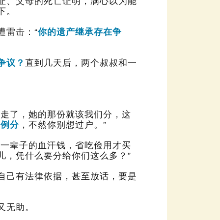
下。
遭雷击：“
争议？
比例分
，不然你别想过户。”
儿，凭什么要分给你们这么多？”
又无助。