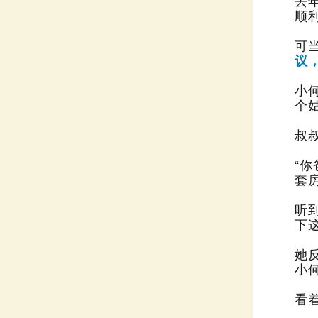
顺
可
议
小
个
叔
套
下
小
看