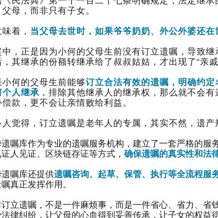
、父母，而非只有子女。
意味着，
当父母去世时，如果爷爷奶奶、外公外婆还在
后，其继承的份额转继承给了叔叔姑姑，才出现了“亲戚
果小何的父母生前能够
何个人继承
补偿款，更不会让亲情败给利益。
多人觉得，订立遗嘱是老年人的专属，其实不然，遗产
见证人见证、区块链存证等方式，
确保遗嘱的真实性和法
华遗嘱库还提供
遗嘱咨询、起草、保管、执行等全流程服
遗嘱真正发挥作用。
少法律纠纷，让父母的心血得到妥善传承，让子女的权益