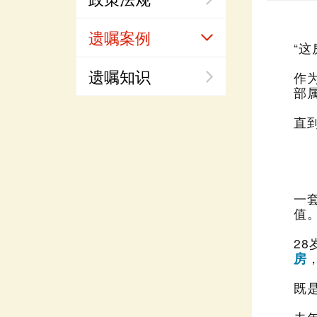
党建专栏
幸福留
遗嘱案例
“这
幸福留
遗嘱知识
作
情感录
部
安心都
直
值
2
房
既