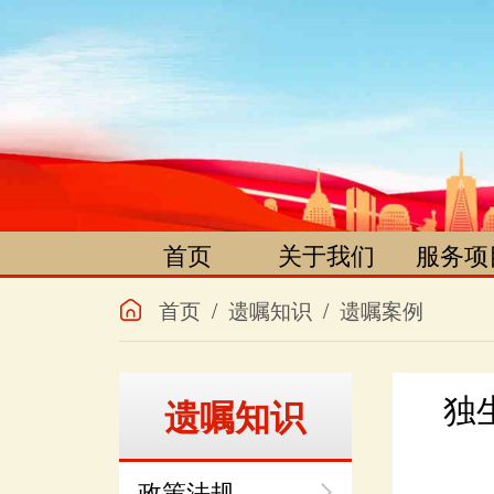
首页
关于我们
服务项
项目简介
遗嘱咨
首页
/
遗嘱知识
/
遗嘱案例
组织机构
遗嘱登
文件公告
遗嘱保
遗嘱知识
办理须知
遗嘱宣
发展历程
继承调
政策法规