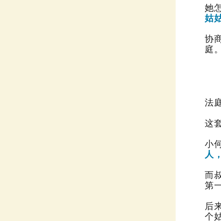
她
姑
庭
法
这
小
人
第
个