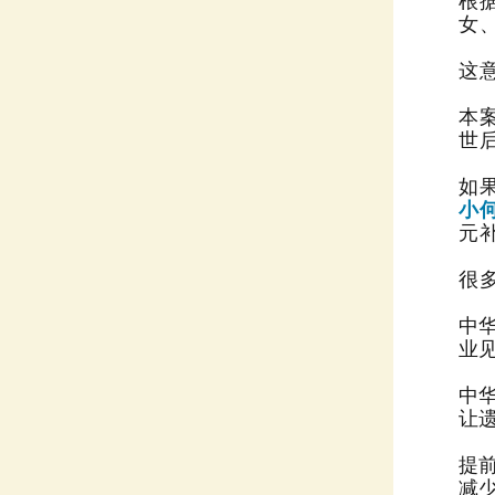
女
这
世
如
小
元
很
业
中
让
减