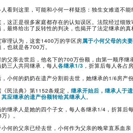
多人看到这里，可能和小何一样疑惑：独生女难道不能
辑，最终给出了反转性的判决，也揭开了法定继承的真
院审理认为，这套1400万的学区房
属于小何父母的夫妻
额，也就是各700万。
奶奶三人共同继承，每人
各继承1/3
，折算后每人各占房产
后，小何的奶奶在遗产分割前去世，她继承的1/6房产份
据《民法典》第1152条规定，
，其应继承的遗产份额转给其继承人
。
.3万）。