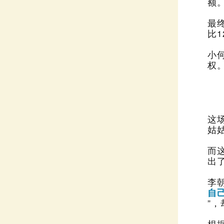
额
比1
小
权
姑
出
李
自
”