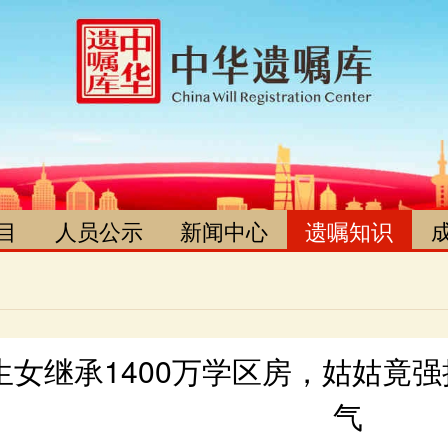
目
人员公示
新闻中心
遗嘱知识
询
项目办
媒体报道
政策法规
记
律师团
活动动态
遗嘱案例
管
学术委员会
视频新闻
遗嘱知识
读
法律委员会
群众嘉奖
气
解
遗产捐赠协调员