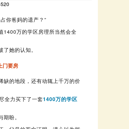
4520
遗嘱查询
占你爸妈的遗产？”
破了她的认知。
上门要房
拼尽全力买下了一套
与期盼。