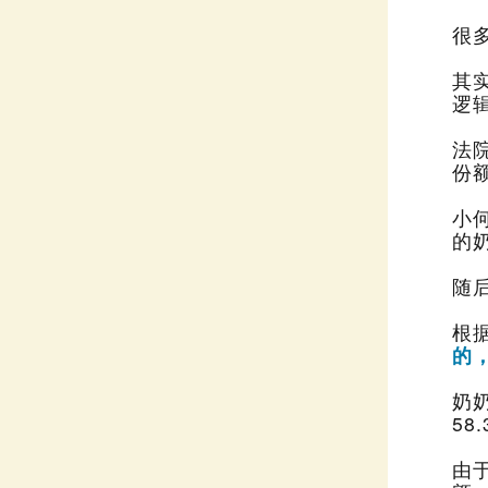
很
逻
法
份
的
随
根
的
58