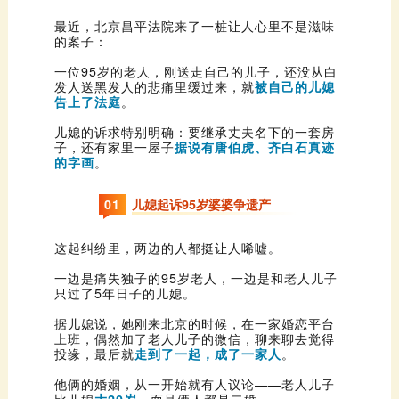
的案子：
发人送黑发人的悲痛里缓过来，就
告上了法庭
。
子，还有家里一屋子
的字画
。
0
1
儿媳起诉95岁婆婆争遗产
这起纠纷里，两边的人都挺让人唏嘘。
只过了5年日子的儿媳。
投缘，最后就
走到了一起，成了一家人
。
比儿媳
大20岁
，而且俩人都是二婚。