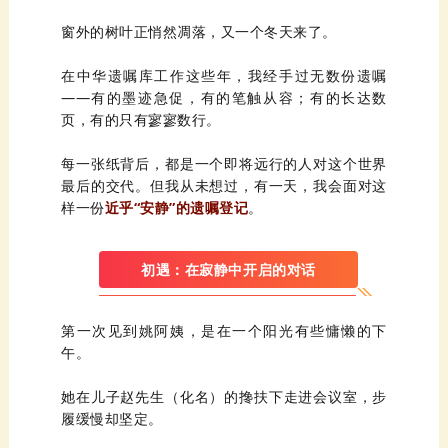
窗外的
树叶
正悄然
凋落
，又一个
冬天
来了。
在中华遗嘱库工作这些年，我经手过无数份遗嘱
页，有的只有寥寥数行。
样一份
近乎
“安静”的遗嘱登记
。
初遇：在寂静中开启的对话
第一次见到
姚
午。
她在儿子
赵
履缓慢却坚定。