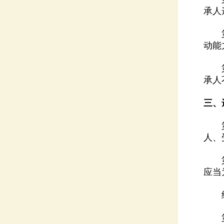
承人
动能
承人
三、
人、
应当
继承
第二