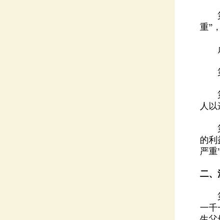
重”
虐待
第七
人以
严重
二、
生父