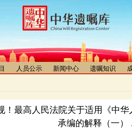
目
人员公示
新闻中心
遗嘱知识
询
项目办
媒体报道
政策法规
记
律师团
活动动态
遗嘱案例
管
学术委员会
视频新闻
遗嘱知识
读
法律委员会
群众嘉奖
承编的解释（一） ... 
解
遗产捐赠协调员