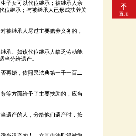
置顶
适当分给遗产。