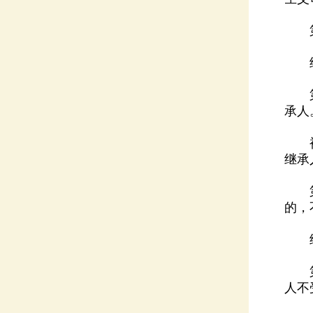
第十
继父
承人
继承
的，
继兄
人不