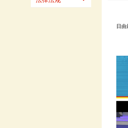
党建专栏
幸福留
幸福留
日由
情感录
安心都