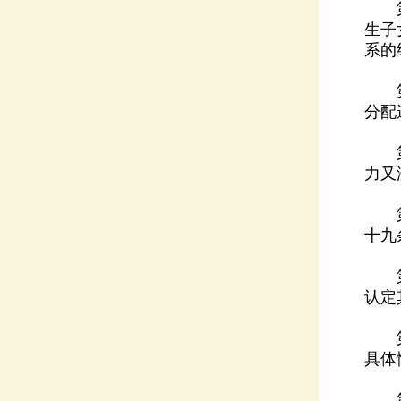
系的
分配
力又
十九
认定
具体