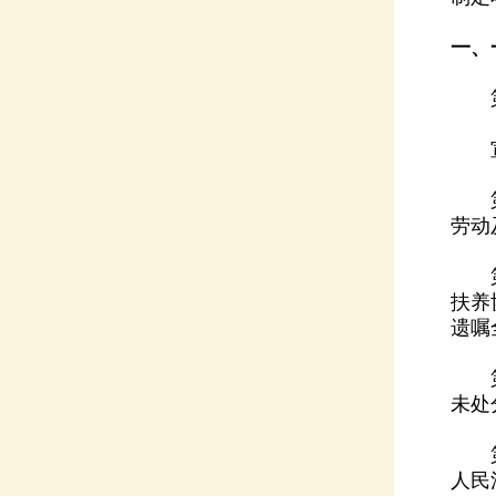
一、
第一
宣告
劳动
遗嘱
未处
人民