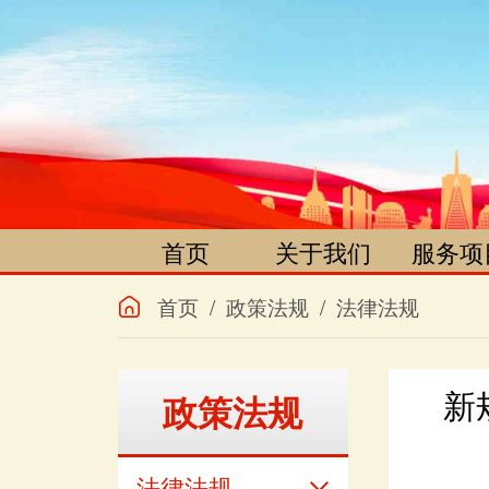
首页
关于我们
服务项
项目简介
遗嘱咨
首页
/
政策法规
/
法律法规
组织机构
遗嘱登
文件公告
遗嘱保
政策法规
办理须知
遗嘱宣
发展历程
继承调
法律法规